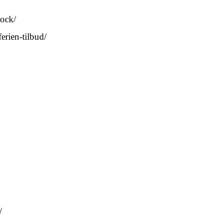
tock/
erien-tilbud/
/