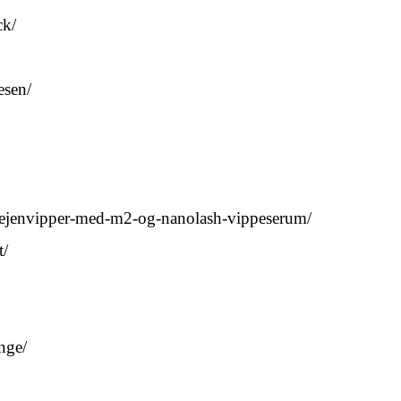
ck/
esen/
-oejenvipper-med-m2-og-nanolash-vippeserum/
t/
nge/