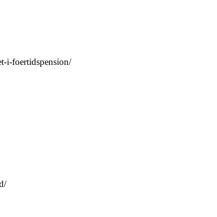
-i-foertidspension/
d/