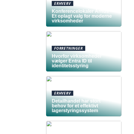
ERHVERV
Konferencelokaler Århus –
Et oplagt valg for moderne
virksomheder
FORRETNINGER
Hvorfor virksomheder
vælger Entra ID til
identitetsstyring
ERHVERV
Detailhandel har stort
behov for et effektivt
lagerstyringssystem