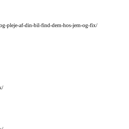
og-pleje-af-din-bil-find-dem-hos-jem-og-fix/
k/
k/