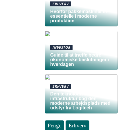
ERHVERV
Hvorfor pakkemaskiner er
essentielle i moderne
produktion
INVESTOR
Guide til at træffe bedre
økonomiske beslutninger i
hverdagen
ERHVERV
Den teknologiske
infrastruktur bag den
moderne arbejdsplads med
udstyr fra Logitech
Penge
Erhverv