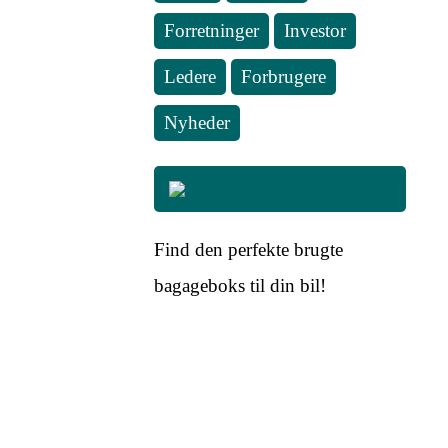
Forretninger
Investor
Ledere
Forbrugere
Nyheder
Find den perfekte brugte
bagageboks til din bil!