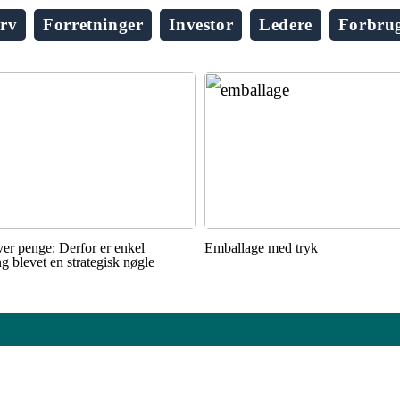
rv
Forretninger
Investor
Ledere
Forbru
ver penge: Derfor er enkel
Emballage med tryk
ing blevet en strategisk nøgle