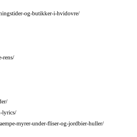
ningstider-og-butikker-i-hvidovre/
-rens/
der/
-lyrics/
kaempe-myrer-under-fliser-og-jordbier-huller/