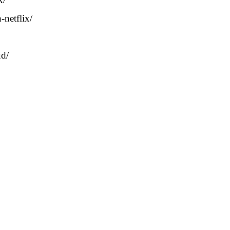
netflix/
ud/