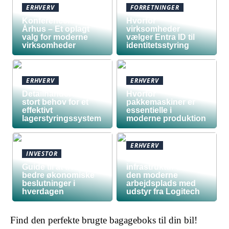
ERHVERV
FORRETNINGER
Konferencelokaler
Hvorfor
Århus – Et oplagt
virksomheder
valg for moderne
vælger Entra ID til
virksomheder
identitetsstyring
ERHVERV
ERHVERV
Detailhandel har
Hvorfor
stort behov for et
pakkemaskiner er
effektivt
essentielle i
lagerstyringssystem
moderne produktion
ERHVERV
INVESTOR
Den teknologiske
Guide til at træffe
infrastruktur bag
bedre økonomiske
den moderne
beslutninger i
arbejdsplads med
hverdagen
udstyr fra Logitech
Find den perfekte brugte bagageboks til din bil!