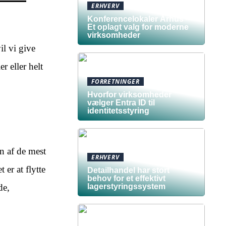
ERHVERV
Konferencelokaler Århus –
Et oplagt valg for moderne
virksomheder
il vi give
r eller helt
FORRETNINGER
Hvorfor virksomheder
vælger Entra ID til
identitetsstyring
n af de mest
ERHVERV
 er at flytte
Detailhandel har stort
behov for et effektivt
de,
lagerstyringssystem