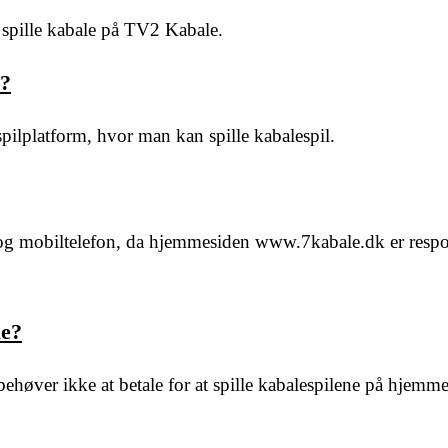
spille kabale på TV2 Kabale.
e?
ilplatform, hvor man kan spille kabalespil.
t og mobiltelefon, da hjemmesiden www.7kabale.dk er resp
le?
 behøver ikke at betale for at spille kabalespilene på hjemm