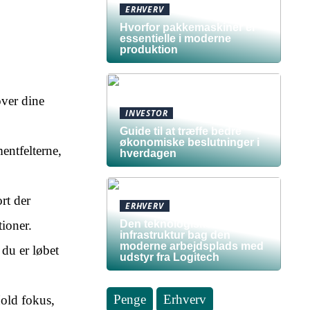
ERHVERV
Hvorfor pakkemaskiner er
essentielle i moderne
produktion
over dine
INVESTOR
Guide til at træffe bedre
økonomiske beslutninger i
mentfelterne,
hverdagen
rt der
ERHVERV
Den teknologiske
tioner.
infrastruktur bag den
moderne arbejdsplads med
 du er løbet
udstyr fra Logitech
Penge
Erhverv
Hold fokus,