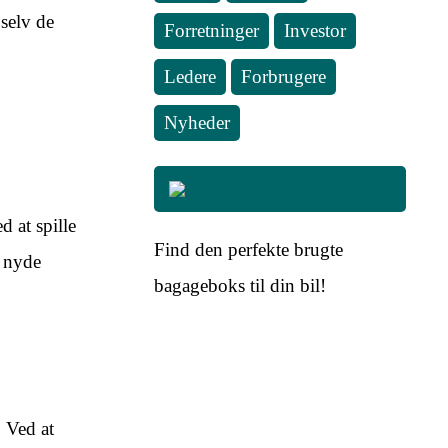
 selv de
Forretninger
Investor
Ledere
Forbrugere
Nyheder
d at spille
Find den perfekte brugte
g nyde
bagageboks til din bil!
. Ved at