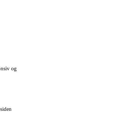
onsiv og
esiden