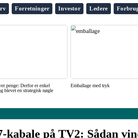
rv
Forretninger
Investor
Ledere
Forbru
ver penge: Derfor er enkel
Emballage med tryk
ing blevet en strategisk nøgle
 7-kabale på TV2: Sådan vi