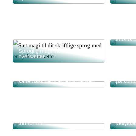
Opdag kr
kursus
Sproglig magi med en tysk
oversætter
Gode grunde til at købe en
Sådan k
kaffemaskine til arbejdspladsen
på konto
Mini MBA i ledelse: Skab
ledelsesmæssige gennembrud
Sørg for
trin-for-trin
vellykke