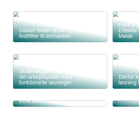
Find Vi
Sådan finder du et nyt, passende
Effektiv
fedtfilter til emhætten
Møde
Skillevægge til kontor: Optimer
din arbejdsplads med
Derfor 
funktionelle løsninger
løsning 
Find den Perfekte Minilæsser til
Dine Behov