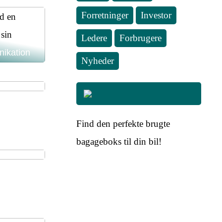
Forretninger
Investor
Ledere
Forbrugere
nikation
Nyheder
 Dit
Find den perfekte brugte
ng med
bagageboks til din bil!
Effektiv