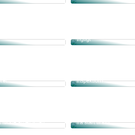
aften i et storytelling
Derfor er erhvervsrengø
vigtigt
an du få mere natur ind
Hvorfor få en regelmæs
ret
inspektion?
 en gnidningsfri og
Totalentreprenør – Din p
t første arbejdsdag
fra start til slut