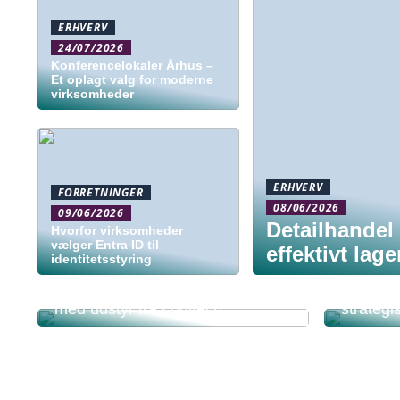
ERHVERV
24/07/2026
Konferencelokaler Århus –
Et oplagt valg for moderne
virksomheder
ERHVERV
FORRETNINGER
08/06/2026
09/06/2026
Detailhandel 
Hvorfor virksomheder
vælger Entra ID til
effektivt lag
identitetsstyring
Den teknologiske infrastruktur
Når tide
bag den moderne arbejdsplads
enkel ti
med udstyr fra Logitech
strategi