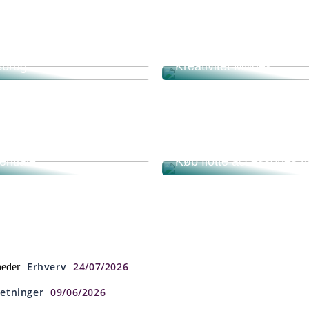
ør du ikke gå på
Køkkenets Fremtid: Når
s med valg af traktor til
Hjem-teknologi og Kulin
sbrug
Kreativitet Mødes
itiv terapi – frigør
entiale
Køb flotte accessories t
Erhverv
24/07/2026
heder
retninger
09/06/2026