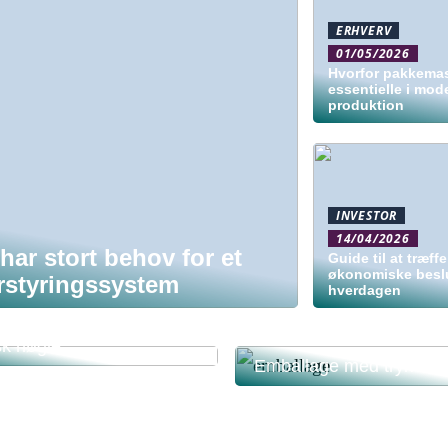
ERHVERV
01/05/2026
Hvorfor pakkemas
essentielle i mod
produktion
INVESTOR
14/04/2026
har stort behov for et
Guide til at træff
økonomiske beslu
erstyringssystem
hverdagen
n bliver penge: Derfor er
dsregistrering blevet en
sk nøgle
Emballage med tryk