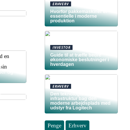
f et
ERHVERV
u i
Hvorfor pakkemaskiner er
essentielle i moderne
produktion
INVESTOR
Guide til at træffe bedre
økonomiske beslutninger i
hverdagen
k
der og
ERHVERV
s
r
Den teknologiske
infrastruktur bag den
moderne arbejdsplads med
udstyr fra Logitech
Penge
Erhverv