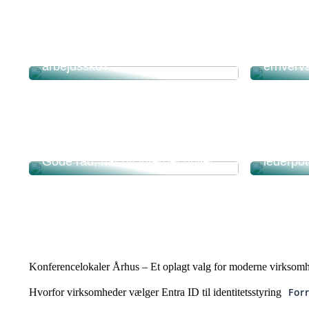
Derfor b
Kan man bruge sneakers som
kompromi
arbejdssko?
erhverv
Metakogn
Gode råd, når dit internet driller
lederpot
Konferencelokaler Århus – Et oplagt valg for moderne virksom
For
Hvorfor virksomheder vælger Entra ID til identitetsstyring