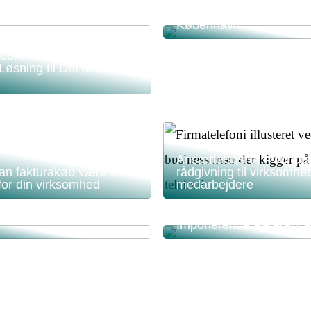
Derfor skal du få hjælp a
professionelt eventburea
København
deokonferenceudstyr –
 Løsning til Det Moderne
Ansættelsesret – Juridis
kan fakturakøb være en
rådgivning til virksomhe
for din virksomhed
medarbejdere
Opdag Retail Fabrikken
Imponerende Reference