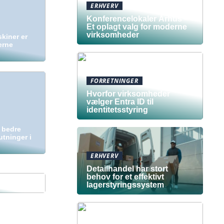
ERHVERV
Konferencelokaler Århus –
Et oplagt valg for moderne
virksomheder
kiner er
erne
FORRETNINGER
Hvorfor virksomheder
vælger Entra ID til
identitetsstyring
e bedre
tninger i
ERHVERV
Detailhandel har stort
behov for et effektivt
lagerstyringssystem