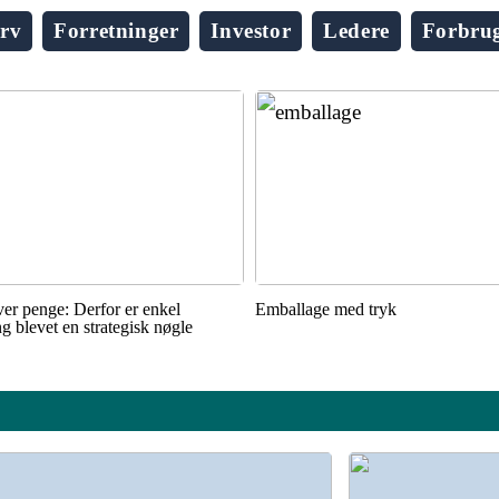
rv
Forretninger
Investor
Ledere
Forbru
ver penge: Derfor er enkel
Emballage med tryk
ing blevet en strategisk nøgle