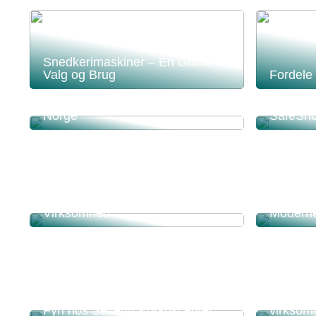
Snedkerimaskiner – En Guide til
Valg og Brug
Fordele
Lægevikar Norge: Find
Professionelle Lægevikarer i
Find de
Norge
SafeSh
Kassesys
Effektiv Affaldssortering til Din
Effekti
Virksomhed
Moderne
Find den perfekte konference på
Fordele 
Fyn hos Severin Kursuscenter
virksom