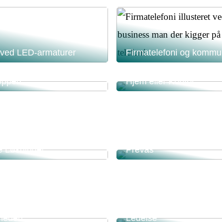
 ved LED-armaturer
Firmatelefoni og kommu
t Perfekte Værdiskab hos
Optimale Akustiklofter til
oppen
Hjem eller Kontor
tem til Restaurant:
v Håndtering med
Effektiv Produktudvikli
 Løsninger
Prevas
ved at bruge RFID kort i
Lederudvikling: Vejen til 
heden
Ledelse