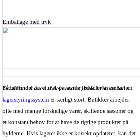
Emballage med tryk
Sådan finder du et nyt, passende fedtfilter til emhætten
Detailhandel er en af de brancher, hvor behovet for et
lagerstyringssystem
er særligt stort. Butikker arbejder
ofte med mange forskellige varer, skiftende sæsoner og
et konstant behov for at have de rigtige produkter på
hylderne. Hvis lageret ikke er korrekt opdateret, kan det