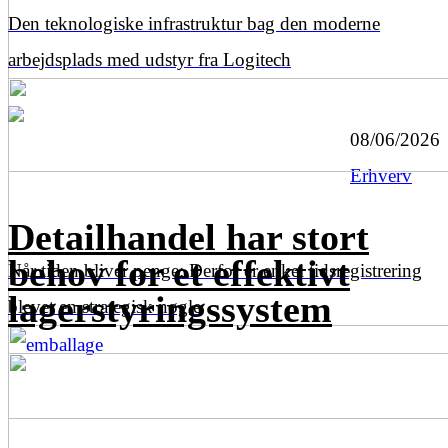
Den teknologiske infrastruktur bag den moderne
arbejdsplads med udstyr fra Logitech
08/06/2026
Erhverv
Detailhandel har stort
behov for et effektivt
Når tiden bliver penge: Derfor er enkel tidsregistrering
lagerstyringssystem
blevet en strategisk nøgle