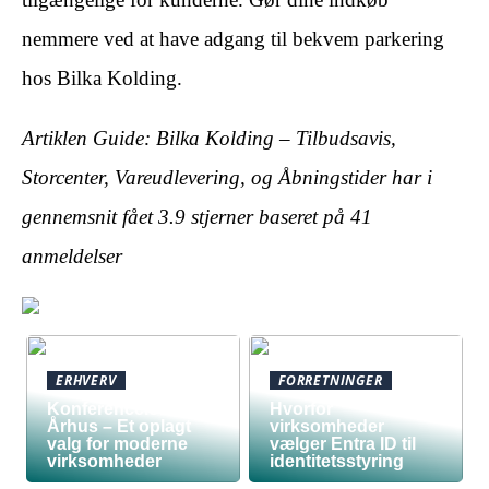
nemmere ved at have adgang til bekvem parkering
hos Bilka Kolding.
Artiklen Guide: Bilka Kolding – Tilbudsavis,
Storcenter, Vareudlevering, og Åbningstider har i
gennemsnit fået
3.9
stjerner baseret på
41
anmeldelser
ERHVERV
FORRETNINGER
Konferencelokaler
Hvorfor
Århus – Et oplagt
virksomheder
valg for moderne
vælger Entra ID til
virksomheder
identitetsstyring