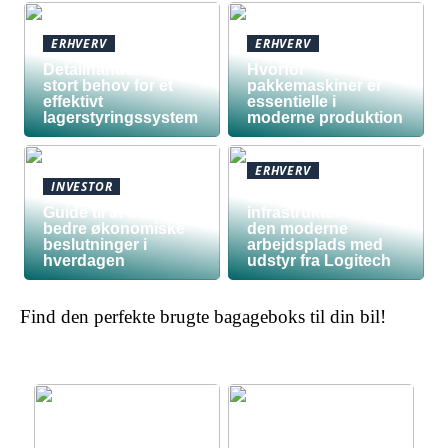
ERHVERV
ERHVERV
Detailhandel har
Hvorfor
stort behov for et
pakkemaskiner er
effektivt
essentielle i
lagerstyringssystem
moderne produktion
ERHVERV
INVESTOR
Den teknologiske
Guide til at træffe
infrastruktur bag
bedre økonomiske
den moderne
beslutninger i
arbejdsplads med
hverdagen
udstyr fra Logitech
Find den perfekte brugte bagageboks til din bil!