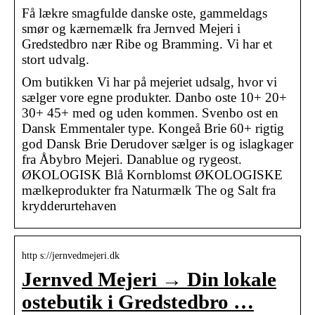
Få lækre smagfulde danske oste, gammeldags
smør og kærnemælk fra Jernved Mejeri i
Gredstedbro nær Ribe og Bramming. Vi har et
stort udvalg.
Om butikken Vi har på mejeriet udsalg, hvor vi
sælger vore egne produkter. Danbo oste 10+ 20+
30+ 45+ med og uden kommen. Svenbo ost en
Dansk Emmentaler type. Kongeå Brie 60+ rigtig
god Dansk Brie Derudover sælger is og islagkager
fra Åbybro Mejeri. Danablue og rygeost.
ØKOLOGISK Blå Kornblomst ØKOLOGISKE
mælkeprodukter fra Naturmælk The og Salt fra
krydderurtehaven
http s://jernvedmejeri.dk
Jernved Mejeri → Din lokale
ostebutik i Gredstedbro …