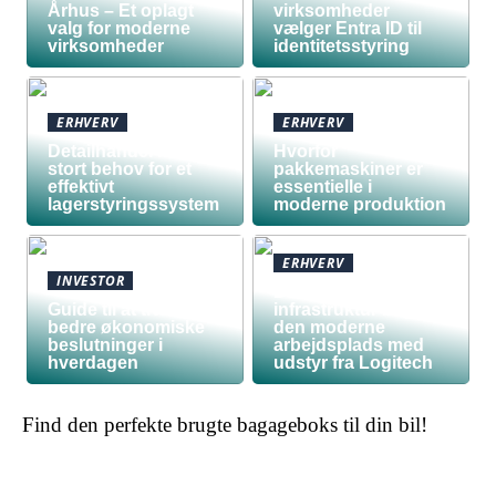
Århus – Et oplagt
virksomheder
valg for moderne
vælger Entra ID til
virksomheder
identitetsstyring
ERHVERV
ERHVERV
Detailhandel har
Hvorfor
stort behov for et
pakkemaskiner er
effektivt
essentielle i
lagerstyringssystem
moderne produktion
ERHVERV
INVESTOR
Den teknologiske
Guide til at træffe
infrastruktur bag
bedre økonomiske
den moderne
beslutninger i
arbejdsplads med
hverdagen
udstyr fra Logitech
Find den perfekte brugte bagageboks til din bil!