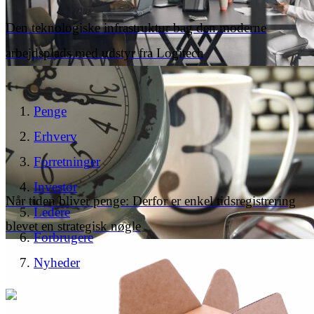
Den teknologiske infrastruktur bag den moderne
arbejdsplads med udstyr fra Logitech
Penge
Erhverv
Forretninger
Investor
Når tiden bliver penge: Derfor er enkel tidsregistrering
Ledere
blevet en strategisk nøgle
Forbrugere
Nyheder