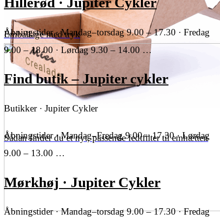
Hillerød · Jupiter Cykler
Åbningstider · Mandag–torsdag 9.00 – 17.30 · Fredag
Emballage med tryk
9.00 – 18.00 · Lørdag 9.30 – 14.00 …
Find butik – Jupiter cykler
Butikker · Jupiter Cykler
Åbningstider · Mandag–Fredag 9.00 – 17.30 · Lørdag
Sådan finder du et nyt, passende fedtfilter til emhætten
9.00 – 13.00 …
Mørkhøj · Jupiter Cykler
Åbningstider · Mandag–torsdag 9.00 – 17.30 · Fredag