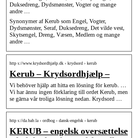
Duksedreng, Dydsmønster, Vogter og mange
andre …
Synonymer af Kerub som Engel, Vogter,
Dydsmønster, Seraf, Duksedreng, Det vilde vest,
Skytsengel, Dreng, Væsen, Medlem og mange
andre …
http s://www.krydsordhjælp.dk › krydsord › kerub
Kerub – Krydsordhjælp –
Vi behöver hjälp att hitta en lösning för kerub. …
Vi har ännu ingen förklaring till ordet Kerub, men
se gärna vår troliga lösning nedan. Krydsord …
http s://da.bab.la › ordbog › dansk-engelsk › kerub
KERUB – engelsk oversættelse