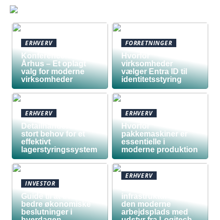
ERHVERV
FORRETNINGER
Konferencelokaler
Hvorfor
Århus – Et oplagt
virksomheder
valg for moderne
vælger Entra ID til
virksomheder
identitetsstyring
ERHVERV
ERHVERV
Detailhandel har
Hvorfor
stort behov for et
pakkemaskiner er
effektivt
essentielle i
lagerstyringssystem
moderne produktion
ERHVERV
INVESTOR
Den teknologiske
Guide til at træffe
infrastruktur bag
bedre økonomiske
den moderne
beslutninger i
arbejdsplads med
hverdagen
udstyr fra Logitech