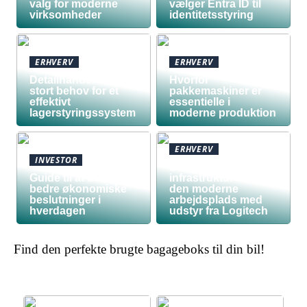
valg for moderne
vælger Entra ID til
virksomheder
identitetsstyring
ERHVERV
ERHVERV
Detailhandel har
Hvorfor
stort behov for et
pakkemaskiner er
effektivt
essentielle i
lagerstyringssystem
moderne produktion
ERHVERV
INVESTOR
Den teknologiske
Guide til at træffe
infrastruktur bag
bedre økonomiske
den moderne
beslutninger i
arbejdsplads med
hverdagen
udstyr fra Logitech
Find den perfekte brugte bagageboks til din bil!