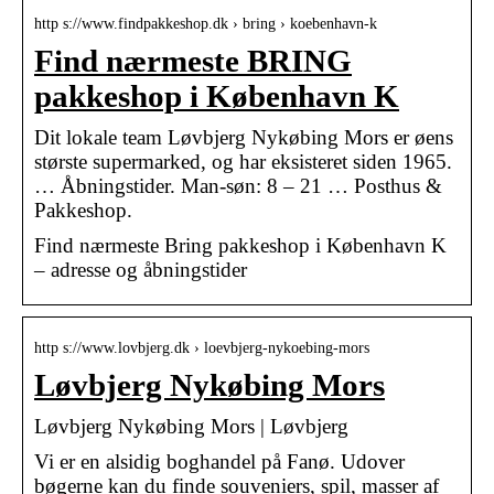
http s://www.findpakkeshop.dk › bring › koebenhavn-k
Find nærmeste BRING
pakkeshop i København K
Dit lokale team Løvbjerg Nykøbing Mors er øens
største supermarked, og har eksisteret siden 1965.
… Åbningstider. Man-søn: 8 – 21 … Posthus &
Pakkeshop.
Find nærmeste Bring pakkeshop i København K
– adresse og åbningstider
http s://www.lovbjerg.dk › loevbjerg-nykoebing-mors
Løvbjerg Nykøbing Mors
Løvbjerg Nykøbing Mors | Løvbjerg
Vi er en alsidig boghandel på Fanø. Udover
bøgerne kan du finde souveniers, spil, masser af