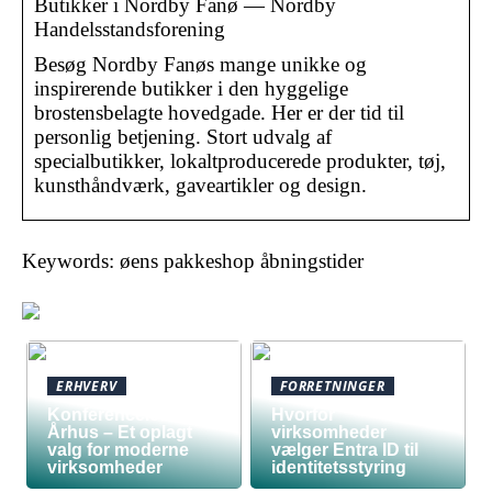
Butikker i Nordby Fanø — Nordby
Handelsstandsforening
Besøg Nordby Fanøs mange unikke og
inspirerende butikker i den hyggelige
brostensbelagte hovedgade. Her er der tid til
personlig betjening. Stort udvalg af
specialbutikker, lokaltproducerede produkter, tøj,
kunsthåndværk, gaveartikler og design.
Keywords: øens pakkeshop åbningstider
ERHVERV
FORRETNINGER
Konferencelokaler
Hvorfor
Århus – Et oplagt
virksomheder
valg for moderne
vælger Entra ID til
virksomheder
identitetsstyring