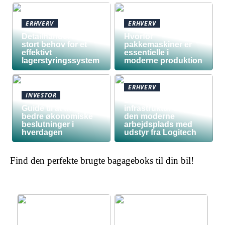
ERHVERV
ERHVERV
Detailhandel har
Hvorfor
stort behov for et
pakkemaskiner er
effektivt
essentielle i
lagerstyringssystem
moderne produktion
ERHVERV
INVESTOR
Den teknologiske
Guide til at træffe
infrastruktur bag
bedre økonomiske
den moderne
beslutninger i
arbejdsplads med
hverdagen
udstyr fra Logitech
Find den perfekte brugte bagageboks til din bil!