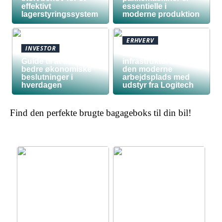
effektivt
essentielle i
lagerstyringssystem
moderne produktion
ERHVERV
INVESTOR
Den teknologiske
Guide til at træffe
infrastruktur bag
bedre økonomiske
den moderne
beslutninger i
arbejdsplads med
hverdagen
udstyr fra Logitech
Find den perfekte brugte bagageboks til din bil!