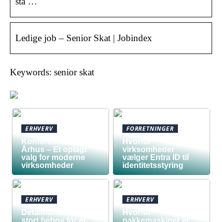
stå …
Ledige job – Senior Skat | Jobindex
Keywords: senior skat
ERHVERV
FORRETNINGER
Konferencelokaler
Hvorfor
Århus – Et oplagt
virksomheder
valg for moderne
vælger Entra ID til
virksomheder
identitetsstyring
ERHVERV
ERHVERV
Detailhandel har
Hvorfor
stort behov for et
pakkemaskiner er