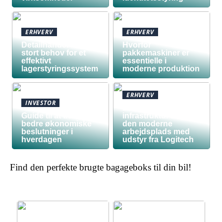
ERHVERV
ERHVERV
Detailhandel har
Hvorfor
stort behov for et
pakkemaskiner er
effektivt
essentielle i
lagerstyringssystem
moderne produktion
ERHVERV
INVESTOR
Den teknologiske
Guide til at træffe
infrastruktur bag
bedre økonomiske
den moderne
beslutninger i
arbejdsplads med
hverdagen
udstyr fra Logitech
Find den perfekte brugte bagageboks til din bil!