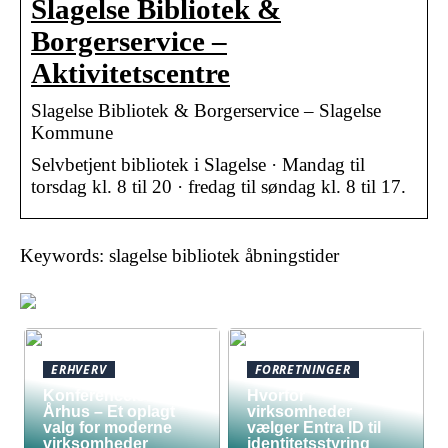
Slagelse Bibliotek &
Borgerservice –
Aktivitetscentre
Slagelse Bibliotek & Borgerservice – Slagelse
Kommune
Selvbetjent bibliotek i Slagelse · Mandag til
torsdag kl. 8 til 20 · fredag til søndag kl. 8 til 17.
Keywords: slagelse bibliotek åbningstider
ERHVERV
FORRETNINGER
Konferencelokaler
Hvorfor
Århus – Et oplagt
virksomheder
valg for moderne
vælger Entra ID til
virksomheder
identitetsstyring