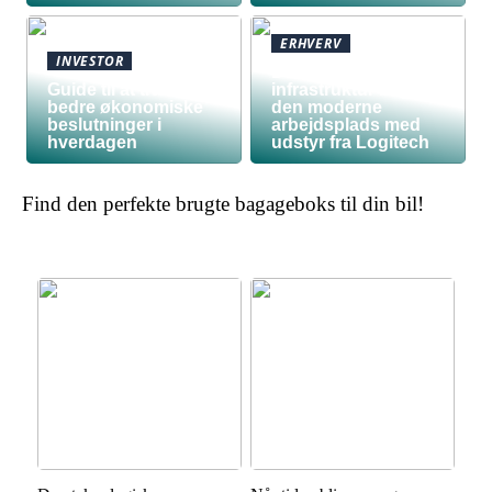
ERHVERV
INVESTOR
Den teknologiske
Guide til at træffe
infrastruktur bag
bedre økonomiske
den moderne
beslutninger i
arbejdsplads med
hverdagen
udstyr fra Logitech
Find den perfekte brugte bagageboks til din bil!