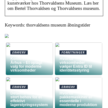
kunstværker hos Thorvaldsens Museum. Læs her
om Bertel Thorvaldsen og Thorvaldsens museum.
Keywords: thorvaldsens museum åbningstider
ERHVERV
FORRETNINGER
Konferencelokaler
Hvorfor
Århus – Et oplagt
virksomheder
valg for moderne
vælger Entra ID til
virksomheder
identitetsstyring
ERHVERV
ERHVERV
Detailhandel har
Hvorfor
stort behov for et
pakkemaskiner er
effektivt
essentielle i
lagerstyringssystem
moderne produktion