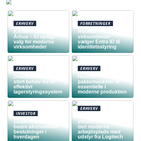
ERHVERV
FORRETNINGER
Konferencelokaler
Hvorfor
Århus – Et oplagt
virksomheder
valg for moderne
vælger Entra ID til
virksomheder
identitetsstyring
ERHVERV
ERHVERV
Detailhandel har
Hvorfor
stort behov for et
pakkemaskiner er
effektivt
essentielle i
lagerstyringssystem
moderne produktion
ERHVERV
INVESTOR
Den teknologiske
Guide til at træffe
infrastruktur bag
bedre økonomiske
den moderne
beslutninger i
arbejdsplads med
hverdagen
udstyr fra Logitech