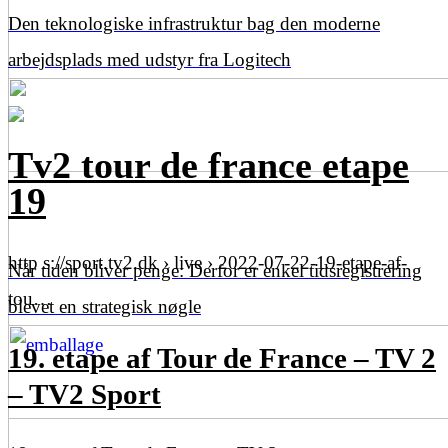
Den teknologiske infrastruktur bag den moderne
arbejdsplads med udstyr fra Logitech
Tv2 tour de france etape
19
http s://sport.tv2.dk › live › 2022-07-22-19-etape-af-
Når tiden bliver penge: Derfor er enkel tidsregistrering
tou…
blevet en strategisk nøgle
19. etape af Tour de France – TV 2
– TV2 Sport