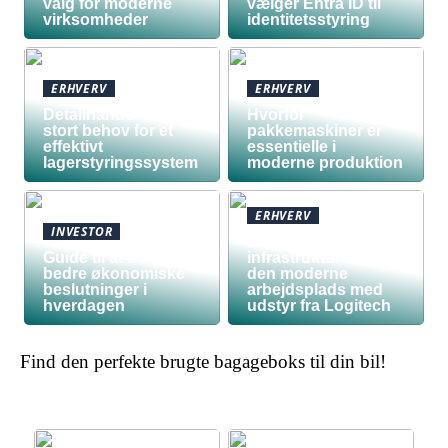
valg for moderne
vælger Entra ID til
virksomheder
identitetsstyring
ERHVERV
ERHVERV
Detailhandel har
Hvorfor
stort behov for et
pakkemaskiner er
effektivt
essentielle i
lagerstyringssystem
moderne produktion
ERHVERV
INVESTOR
Den teknologiske
Guide til at træffe
infrastruktur bag
bedre økonomiske
den moderne
beslutninger i
arbejdsplads med
hverdagen
udstyr fra Logitech
Find den perfekte brugte bagageboks til din bil!